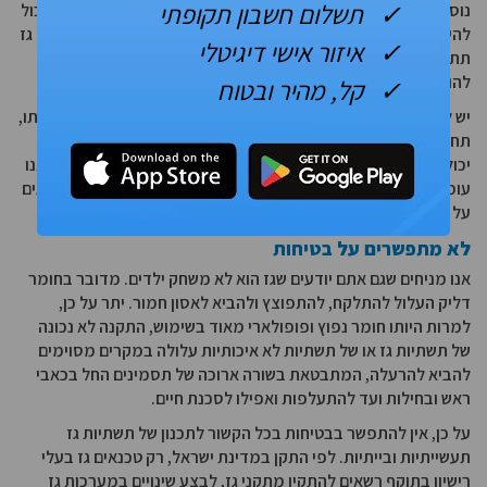
✓ תשלום חשבון תקופתי
נוספים. בין היתר יש לקחת בחשבון התקנה של מחמם מים על גז שיכול
להיות מחוברים גם אל הדוד הסולארי, יש להתחשב במערכות חימום גז
✓ איזור אישי דיגיטלי
תת רצפתיות או הסקה שמעל הרצפה (למשל קמין על גז), אפשרות
להוספה של מנגל על גז במרפסת וכן הלאה.
✓ קל, מהיר ובטוח
יש להדגיש כי כמו בכל תחום של הקמת תשתיות או שיפוץ בית והקמתו,
תחום הגז מצריך בקיאות רבה והסמכה. רק אנשי מקצוע מיומנים
יכולים לתת מענה בטיחותי, יעיל,
חסכוני ונכון לצריכת הגז הביתי
, ואנו
עומדים לרשותכם בכל עת על מנת להיות בקשר עם הגורמים האמונים
על הפרויקט.
לא מתפשרים על בטיחות
אנו מניחים שגם אתם יודעים שגז הוא לא משחק ילדים. מדובר בחומר
דליק העלול להתלקח, להתפוצץ ולהביא לאסון חמור. יתר על כן,
למרות היותו חומר נפוץ ופופולארי מאוד בשימוש, התקנה לא נכונה
של תשתיות גז או של תשתיות לא איכותיות עלולה במקרים מסוימים
להביא להרעלה, המתבטאת בשורה ארוכה של תסמינים החל בכאבי
ראש ובחילות ועד להתעלפות ואפילו לסכנת חיים.
על כן, אין להתפשר בבטיחות בכל הקשור לתכנון של תשתיות גז
תעשייתיות ובייתיות. לפי התקן במדינת ישראל, רק טכנאים גז בעלי
רישיון בתוקף רשאים להתקין מתקני גז, לבצע שינויים במערכות גז