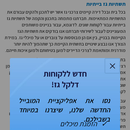
תשתיות גז בייתיות
בכל בית ובכל דירה קיימים צרכני גז אשר יש לתכנן ולהקים עבורם את
התשתיות המתאימות. חברתנו מתמחה בתכנון והקמה של תשתיות גז
בייתיות עבור לקוחות שונים. לדוגמא, עבור בניינים משותפים
המעוניינים לעבור לשירותי חברתנו אנו בודקים את תשתיות הגז
הקיימות בבניין, בין אם הן מבוססות על צוברים או על מיכלי גז. במידת
הצורך אנו נבצע שינויים בתשתית הקיימת כך שתהפוך להיות יותר
מודרנית ומותאמת לצרכי הדיירים למען בטיחותם ולמען איכות חייהם.
בתוך כך, נתקין בתשתיות הגז חיישנים המאפשרים למדוד בצורה
×
רציפה וברורה את צריכת הגז של כל צרכן וצרכן, כך שיוכל לדעת בזמן
חדש ללקוחות
אמת מהי צריכת הגז הנוכחית שלו. בנוסף לכך אנו נוכל לנטר מרחוק
את צריכת הגז, ובמידת הצורך לבצע החלפות בלי שום השקעה ובלי
דלקל גז!
שום מאמץ מצד הדיירים ובעלי הדירות, עם יעילות גבוהה במיוחד
לקריאות שירות.
נסו את אפליקציית המובייל
עבור לקוחות הבונים את ביתם או משפצים אותו, אנו יכולים לספק
מענה מקיף ה מתחיל בייעוץ לגבי תשתיות הגז בהתאם לתוכניות
החדשה שלנו, שיצרנו במיוחד
אדריכליות ולצריכת צפויה. בדרך כלל צרכן הגז הגדול ביותר בבתים
בשבילכם.
פרטיים הוא הכיריים המיועדים לבישול. יחד עם זאת, יש לתכנן היטב
✓ הזמנת מיכלים
תשתיות גז ביתיות לא רק עבור הכיריים אלא עבור צרכנים אפשריים