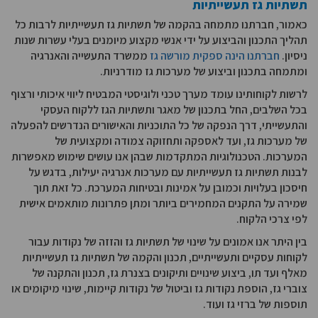
תשתיות גז תעשייתיות
כאמור, חברתנו מתמחה בהקמה של תשתיות גז תעשייתיות לרבות כל
תהליך התכנון והביצוע על ידי אנשי מקצוע מיומנים בעלי עשרות שנות
ניסיון.
חברתנו הינה ספקית מורשה גז
ממשרד התעשייה והאנרגיה
ומתמחה בתכנון וביצוע של מערכות גז מודרניות.
לרשות לקוחותינו עומד מערך טכני ולוגיסטי המבטיח ליווי איכותי ורצוף
בכל השלבים, החל בתכנון של מאגר ותשתיות הגז ללקוח העסקי
והתעשייתי, דרך הנפקה של כל התוכניות והאישורים הנדרשים להפעלה
של מערכות גז, ועד לאספקה ותחזוקה צמודה ומקצועית של
המערכות. הטכנולוגיות המתקדמות שבהן אנו עושים שימוש מאפשרות
לבנות תשתיות גז תעשייתיות עם מערכות אנרגיה יעילות, בדגש על
חיסכון בעלויות וכמובן על אמינות ובטיחות המערכת. כל זאת תוך
שמירה על התקנים המחמירים ביותר ומתן פתרונות מותאמים אישית
לפי צרכי הלקוח.
בין היתר אנו אמונים על שינוי של תשתיות גז והזזה של נקודות עבור
לקוחות עסקיים ותעשייתיים, תכנון והקמה של תשתיות גז תעשייתיות
מאלף ועד תו, ביצוע שינויים ותיקונים בצנרת גז, תכנון והתקנה של
צוברי גז, הוספת נקודות גז וביטול של נקודות קיימות, שינוי מיקומים או
תוספות של ברזי גז ועוד.